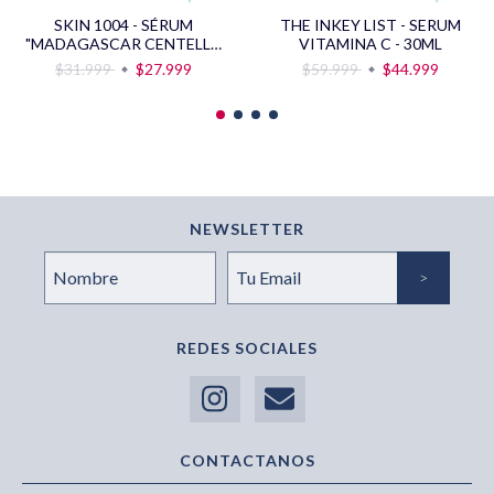
SKIN 1004 - SÉRUM
THE INKEY LIST - SERUM
"MADAGASCAR CENTELLA
VITAMINA C - 30ML
AMPOULE" - 30ML
$31.999
$27.999
$59.999
$44.999
NEWSLETTER
REDES SOCIALES
CONTACTANOS