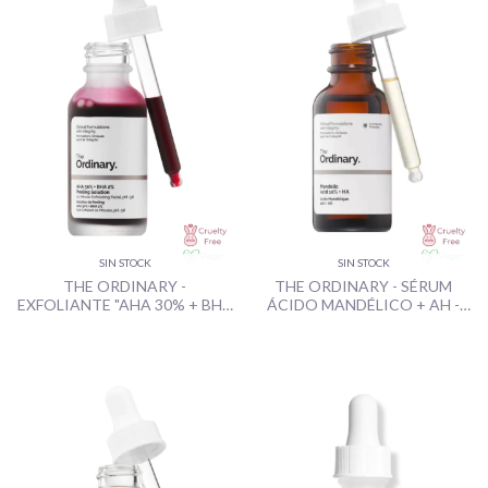
SIN STOCK
SIN STOCK
THE ORDINARY -
THE ORDINARY - SÉRUM
EXFOLIANTE "AHA 30% + BHA
ÁCIDO MANDÉLICO + AH -
2% PEELING SOLUTION" -
30ML
30ML