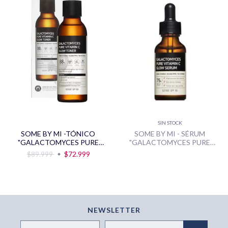
SIN STOCK
SOME BY MI -TÓNICO
SOME BY MI - SÉRUM
"GALACTOMYCES PURE
"GALACTOMYCES PURE
VITAMIN C GLOW TONER" -
VITAMINE C GLOW SERUM" -
$89.999
$72.999
200ML
30ML
NEWSLETTER