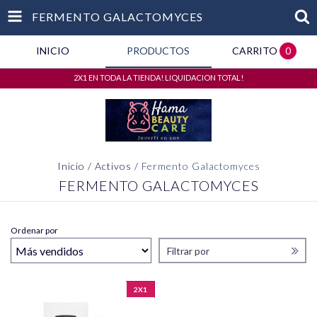
FERMENTO GALACTOMYCES
INICIO
PRODUCTOS
CARRITO
0
2X1 EN TODA LA TIENDA! LIQUIDACION TOTAL!
Inicio
/
Activos
/
Fermento Galactomyces
FERMENTO GALACTOMYCES
Ordenar por
Filtrar por
2X1